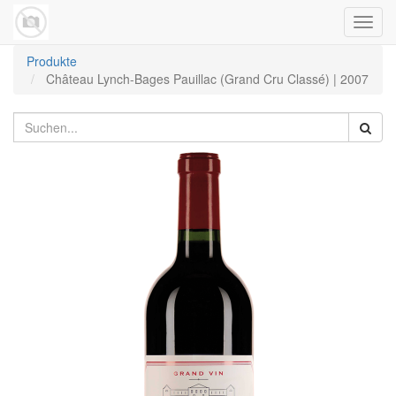
Navig
umsch
Produkte
Château Lynch-Bages Pauillac (Grand Cru Classé) | 2007