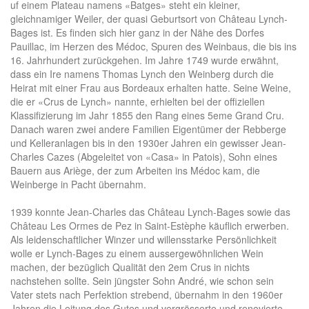
uf einem Plateau namens «Batges» steht ein kleiner,
gleichnamiger Weiler, der quasi Geburtsort von Château Lynch-
Bages ist. Es finden sich hier ganz in der Nähe des Dorfes
Pauillac, im Herzen des Médoc, Spuren des Weinbaus, die bis ins
16. Jahrhundert zurückgehen. Im Jahre 1749 wurde erwähnt,
dass ein Ire namens Thomas Lynch den Weinberg durch die
Heirat mit einer Frau aus Bordeaux erhalten hatte. Seine Weine,
die er «Crus de Lynch» nannte, erhielten bei der offiziellen
Klassifizierung im Jahr 1855 den Rang eines 5eme Grand Cru.
Danach waren zwei andere Familien Eigentümer der Rebberge
und Kelleranlagen bis in den 1930er Jahren ein gewisser Jean-
Charles Cazes (Abgeleitet von «Casa» in Patois), Sohn eines
Bauern aus Ariège, der zum Arbeiten ins Médoc kam, die
Weinberge in Pacht übernahm.
1939 konnte Jean-Charles das Château Lynch-Bages sowie das
Château Les Ormes de Pez in Saint-Estèphe käuflich erwerben.
Als leidenschaftlicher Winzer und willensstarke Persönlichkeit
wolle er Lynch-Bages zu einem aussergewöhnlichen Wein
machen, der bezüglich Qualität den 2em Crus in nichts
nachstehen sollte. Sein jüngster Sohn André, wie schon sein
Vater stets nach Perfektion strebend, übernahm in den 1960er
Jahren die Leitung des Gutes und vergrösserte und renovierte