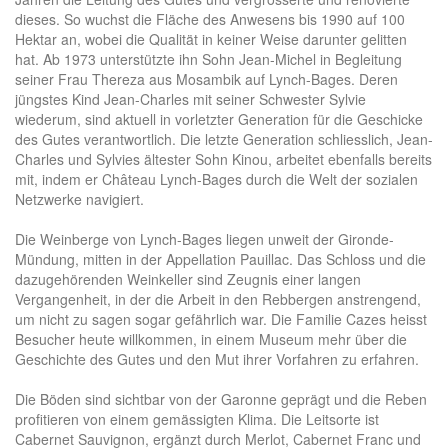
dieses. So wuchst die Fläche des Anwesens bis 1990 auf 100
Hektar an, wobei die Qualität in keiner Weise darunter gelitten
hat. Ab 1973 unterstützte ihn Sohn Jean-Michel in Begleitung
seiner Frau Thereza aus Mosambik auf Lynch-Bages. Deren
jüngstes Kind Jean-Charles mit seiner Schwester Sylvie
wiederum, sind aktuell in vorletzter Generation für die Geschicke
des Gutes verantwortlich. Die letzte Generation schliesslich, Jean-
Charles und Sylvies ältester Sohn Kinou, arbeitet ebenfalls bereits
mit, indem er Château Lynch-Bages durch die Welt der sozialen
Netzwerke navigiert.
Die Weinberge von Lynch-Bages liegen unweit der Gironde-
Mündung, mitten in der Appellation Pauillac. Das Schloss und die
dazugehörenden Weinkeller sind Zeugnis einer langen
Vergangenheit, in der die Arbeit in den Rebbergen anstrengend,
um nicht zu sagen sogar gefährlich war. Die Familie Cazes heisst
Besucher heute willkommen, in einem Museum mehr über die
Geschichte des Gutes und den Mut ihrer Vorfahren zu erfahren.
Die Böden sind sichtbar von der Garonne geprägt und die Reben
profitieren von einem gemässigten Klima. Die Leitsorte ist
Cabernet Sauvignon, ergänzt durch Merlot, Cabernet Franc und