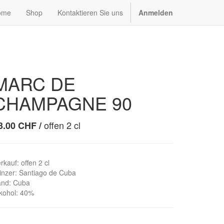
ome
Shop
Kontaktieren Sie uns
Anmelden
MARC DE
CHAMPAGNE 90
offen 2 cl
3.00
CHF
/
rkauf
:
offen 2 cl
inzer
:
Santiago de Cuba
and
:
Cuba
kohol
:
40%