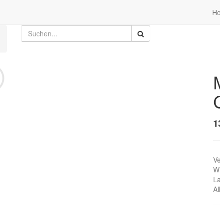
H
1
Ve
W
L
Al