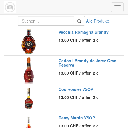
Navig
umsch
Alle Produkte
Vecchia Romagna Brandy
13.00
CHF
/
offen 2 cl
Carlos I Brandy de Jerez Gran
Reserva
13.00
CHF
/
offen 2 cl
Courvoisier VSOP
13.00
CHF
/
offen 2 cl
Remy Martin VSOP
13.00
CHF
/
offen 2 cl