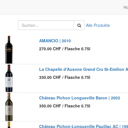
H
Alle Produkte
AMANCIO | 2010
270.00
CHF
/
Flasche 0.75l
La Chapelle d'Ausone Grand Cru St-Emilion 
330.00
CHF
/
Flasche 0.75l
Château Pichon Longueville Baron | 2003
350.00
CHF
/
Flasche 0.75l
Château Pichon-Longueville Pauillac AC | 19