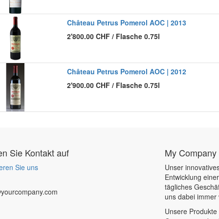
Château Petrus Pomerol AOC | 2013
2'800.00
CHF
/
Flasche 0.75l
Château Petrus Pomerol AOC | 2012
2'900.00
CHF
/
Flasche 0.75l
 Sie Kontakt auf
My Company
eren Sie uns
Unser innovatives
Entwicklung eine
tägliches Geschäf
@yourcompany.com
uns dabei immer 
Unsere Produkte 