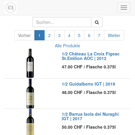
Navig
umsch
Vorher
1
2
3
4
5
6
7
Weiter
Alle Produkte
1/2 Château La Croix Figeac
St.Emilion AOC | 2012
47.00
CHF
/
Flasche 0.375l
1/2 Guidalberto IGT | 2019
48.00
CHF
/
Flasche 0.375l
1/2 Barrua Isola dei Nuraghi
IGT | 2017
50.00
CHF
/
Flasche 0.375l