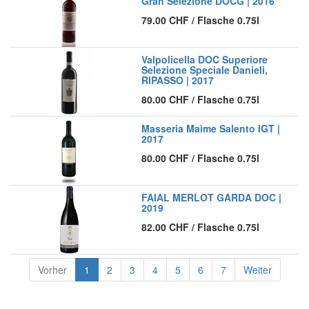
Gran Selezione DOCG | 2016
79.00
CHF
/
Flasche 0.75l
Valpolicella DOC Superiore
Selezione Speciale Danieli,
RIPASSO | 2017
80.00
CHF
/
Flasche 0.75l
Masseria Maìme Salento IGT |
2017
80.00
CHF
/
Flasche 0.75l
FAIAL MERLOT GARDA DOC |
2019
82.00
CHF
/
Flasche 0.75l
Vorher
1
2
3
4
5
6
7
Weiter