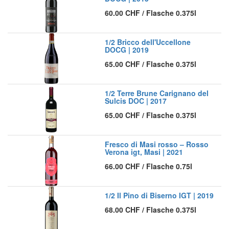
60.00
CHF
/
Flasche 0.375l
1/2 Bricco dell'Uccellone
DOCG | 2019
65.00
CHF
/
Flasche 0.375l
1/2 Terre Brune Carignano del
Sulcis DOC | 2017
65.00
CHF
/
Flasche 0.375l
Fresco di Masi rosso – Rosso
Verona igt, Masi | 2021
66.00
CHF
/
Flasche 0.75l
1/2 Il Pino di Biserno IGT | 2019
68.00
CHF
/
Flasche 0.375l