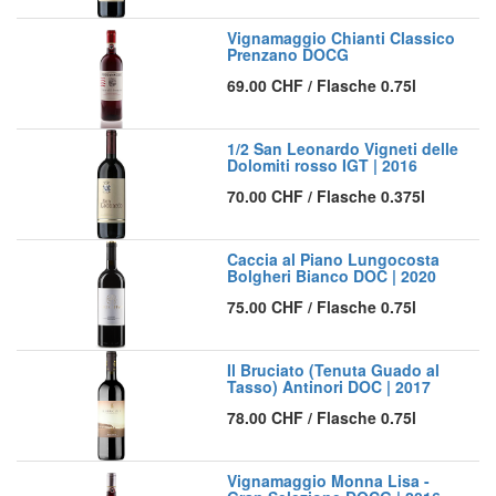
Vignamaggio Chianti Classico
Prenzano DOCG
69.00
CHF
/
Flasche 0.75l
1/2 San Leonardo Vigneti delle
Dolomiti rosso IGT | 2016
70.00
CHF
/
Flasche 0.375l
Caccia al Piano Lungocosta
Bolgheri Bianco DOC | 2020
75.00
CHF
/
Flasche 0.75l
Il Bruciato (Tenuta Guado al
Tasso) Antinori DOC | 2017
78.00
CHF
/
Flasche 0.75l
Vignamaggio Monna Lisa -