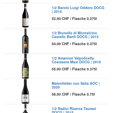
1/2 Barolo Luigi Oddero DOCG
| 2016
52.00
CHF
/
Flasche 0.375l
1/2 Brunello di Montalcino
Castello Banfi DOCG | 2015
54.00
CHF
/
Flasche 0.375l
1/2 Amarone Valpolicella
Costasera Masi DOCG | 2016
55.00
CHF
/
Flasche 0.375l
Maienfelder von Salis AOC |
2020
58.00
CHF
/
Flasche 0.75l
1/2 Radici Riserva Taurasi
DOCG | 2015