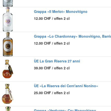
Grappa «Il Merlot» Monovitigno
12.00
CHF
/
offen 2 cl
Grappa «Lo Chardonnay» Monovitigno, Barri
12.00
CHF
/
offen 2 cl
ÙE La Gran Riserva 27 anni
39.00
CHF
/
offen 2 cl
ÙE «La Riserva dei Cent'anni Nonino»
25.00
CHF
/
offen 2 cl
Grappa «Verduzzo» Cru Monovitigno