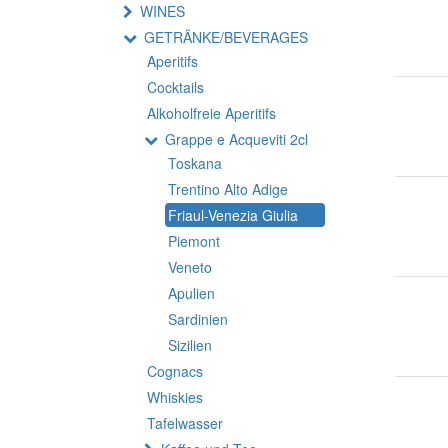
WINES
GETRÄNKE/BEVERAGES
Aperitifs
Cocktails
Alkoholfreie Aperitifs
Grappe e Acqueviti 2cl
Toskana
Trentino Alto Adige
Friaul-Venezia Giulia
Piemont
Veneto
Apulien
Sardinien
Sizilien
Cognacs
Whiskies
Tafelwasser