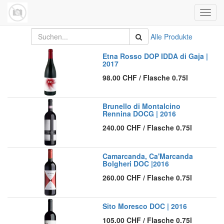
Navig
umsch
Alle Produkte
Etna Rosso DOP IDDA di Gaja |
2017
98.00
CHF
/
Flasche 0.75l
Brunello di Montalcino
Rennina DOCG | 2016
240.00
CHF
/
Flasche 0.75l
Camarcanda, Ca'Marcanda
Bolgheri DOC |2016
260.00
CHF
/
Flasche 0.75l
Sito Moresco DOC | 2016
105.00
CHF
/
Flasche 0.75l